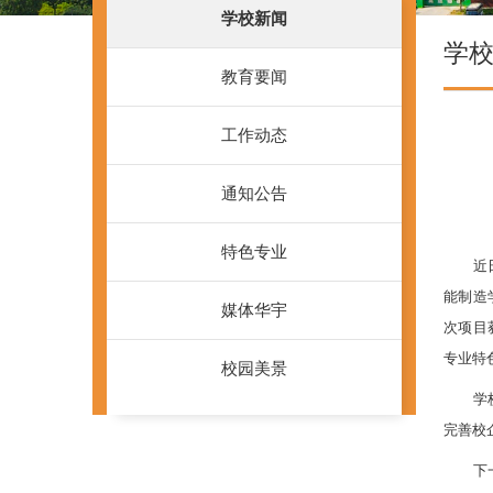
学校新闻
学
教育要闻
工作动态
通知公告
特色专业
近
能制造
媒体华宇
次项目
专业特
校园美景
学
完善校
下