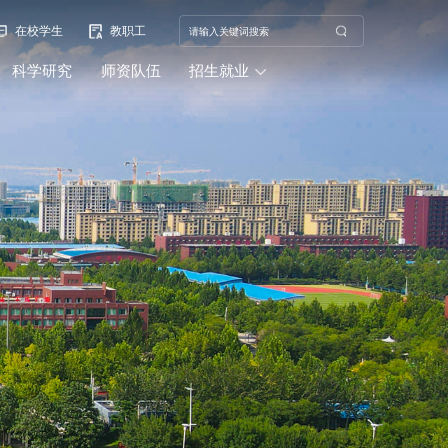
在校学生
教职工
科学研究
师资队伍
招生就业