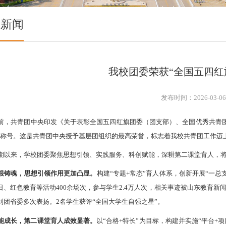
校新闻
我校团委荣获“全国五四红
发布时间：2026-03-0
前，共青团中央印发《关于表彰全国五四红旗团委（团支部）、全国优秀共青
”称号。这是共青团中央授予基层团组织的最高荣誉，标志着我校共青团工作迈
期以来，学校团委聚焦思想引领、实践服务、科创赋能，深耕第二课堂育人，
根铸魂，思想引领作用更加凸显。
构建“专题+常态”育人体系，创新开展“一总
日、红色教育等活动400余场次，参与学生2.4万人次，相关事迹被山东教育新
到团省委多次表扬。2名学生获评“全国大学生自强之星”。
能成长，第二课堂育人成效显著。
以“合格+特长”为目标，构建并实施“平台+