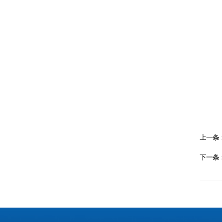
上一条
下一条