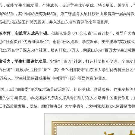
心，赋能学生全面发展、个性成长，促进学生优势更优、特长更长。近两年，
项2065项，其中国家级奖项488项。第二课堂育人项目获评山东省第十届高
高校思想政治工作优秀案例，并入选山东省教育评价改革项目库。
炼本领，实践育人成果丰硕。
创新实施暑期社会实践“三百计划”，引导广大
下乡”社会实践“优秀组织单位”。创新“社区点单、学院派单、支部接单”实践模
织2.5万名学子深入58个社区，服务群众5.7万人，荣获山东省“百万大学生进社
发活力，学生社团蓬勃发展。
实施“十百万”计划，打造社团相互促进、全面发
力社团”；建设学生社团118个，其中5个社团获评“山东省大学生优秀科技社团”
.2万余人。学生社团建设成果被《中国青年报》等媒体宣传报道。
全国五四红旗团委”评选标准涵盖政治建设、组织基础、联系服务、作用发挥
进的认可与肯定。学校团委将持续发挥共青团组织在人才培养中的重要作用，
工作高质量发展，团结、组织和动员广大华宇青年，为中国式现代化建设挺膺